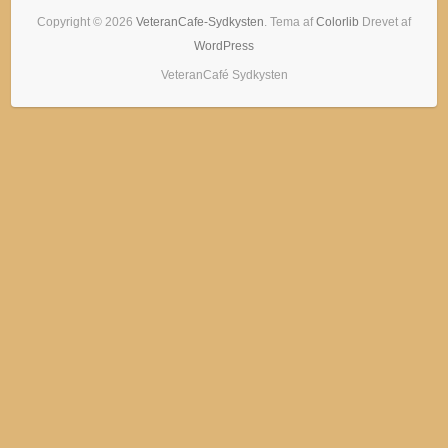
Copyright © 2026
VeteranCafe-Sydkysten
. Tema af
Colorlib
Drevet af
WordPress
VeteranCafé Sydkysten